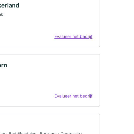
kerland
nk
Evalueer het bedrijf
orn
Evalueer het bedrijf
m · Bedrijfsadvies · Burn-out · Depressie ·