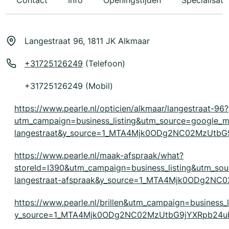
Contact
Info
Openingstijden
Specialisati
Langestraat 96, 1811 JK Alkmaar
+31725126249
(Telefoon)
+31725126249 (Mobil)
https://www.pearle.nl/opticien/alkmaar/langestraat-96?
utm_campaign=business_listing&utm_source=google
langestraat&y_source=1_MTA4Mjk0ODg2NC02MzUtb
https://www.pearle.nl/maak-afspraak/what?
storeId=I390&utm_campaign=business_listing&utm_s
langestraat-afspraak&y_source=1_MTA4Mjk0ODg2N
https://www.pearle.nl/brillen&utm_campaign=business_
y_source=1_MTA4Mjk0ODg2NC02MzUtbG9jYXRpb24u