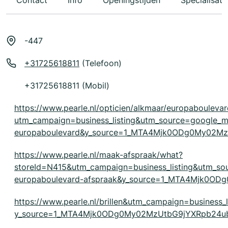
Contact
Info
Openingstijden
Specialisati
-447
+31725618811
(Telefoon)
+31725618811 (Mobil)
https://www.pearle.nl/opticien/alkmaar/europabouleva
utm_campaign=business_listing&utm_source=google
europaboulevard&y_source=1_MTA4Mjk0ODg0My02M
https://www.pearle.nl/maak-afspraak/what?
storeId=N415&utm_campaign=business_listing&utm_
europaboulevard-afspraak&y_source=1_MTA4Mjk0
https://www.pearle.nl/brillen&utm_campaign=business_
y_source=1_MTA4Mjk0ODg0My02MzUtbG9jYXRpb24u