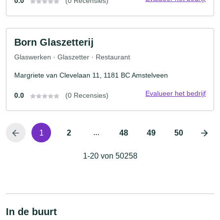
0.0
(0 Recensies)
Born Glaszetterij
Glaswerken · Glaszetter · Restaurant
Margriete van Clevelaan 11, 1181 BC Amstelveen
Evalueer het bedrijf
0.0
(0 Recensies)
...
1
2
48
49
50
1-20 von 50258
In de buurt