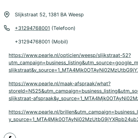
Slijkstraat 52, 1381 BA Weesp
+31294768001
(Telefoon)
+31294768001 (Mobil)
https://www.pearle.nl/opticien/weesp/slijkstraat-52?
utm_campaign=business_listing&utm_source=google
slijkstraat&y_source=1_MTA4Mjk0OTAyNi02MzUtbG9
https://www.pearle.nl/maak-afspraak/what?
storeId=N525&utm_campaign=business_listing&utm_
slijkstraat-afspraak&y_source=1_MTA4Mjk0OTAyNi
https://www.pearle.nl/brillen&utm_campaign=business_
y_source=1_MTA4Mjk0OTAyNi02MzUtbG9jYXRpb24ub