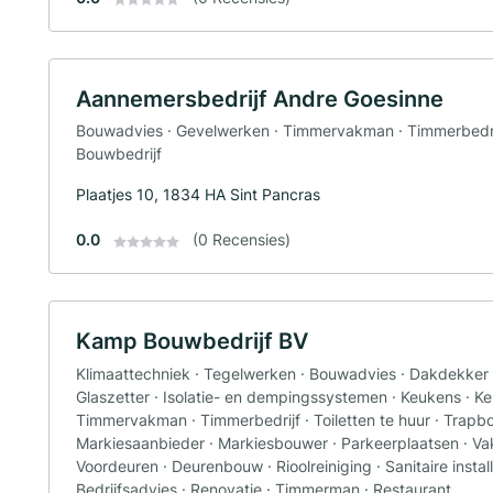
Aannemersbedrijf Andre Goesinne
Bouwadvies · Gevelwerken · Timmervakman · Timmerbedrijf
Bouwbedrijf
Plaatjes 10, 1834 HA Sint Pancras
0.0
(0 Recensies)
Kamp Bouwbedrijf BV
Klimaattechniek · Tegelwerken · Bouwadvies · Dakdekker ·
Glaszetter · Isolatie- en dempingssystemen · Keukens · 
Timmervakman · Timmerbedrijf · Toiletten te huur · Trapbo
Markiesaanbieder · Markiesbouwer · Parkeerplaatsen · V
Voordeuren · Deurenbouw · Rioolreiniging · Sanitaire install
Bedrijfsadvies · Renovatie · Timmerman · Restaurant