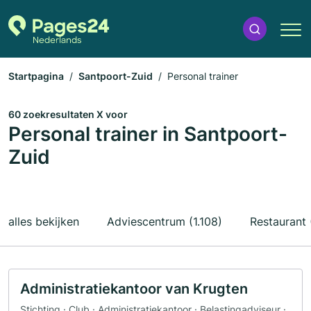
Startpagina
Santpoort-Zuid
Personal trainer
60 zoekresultaten X voor
Personal trainer in Santpoort-
Zuid
alles bekijken
Adviescentrum (1.108)
Restaurant 
Administratiekantoor van Krugten
Stichting · Club · Administratiekantoor · Belastingadviseur ·