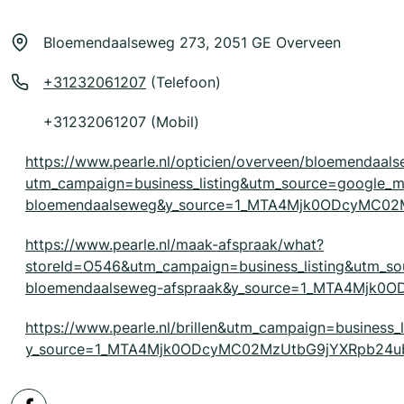
Bloemendaalseweg 273, 2051 GE Overveen
+31232061207
(Telefoon)
+31232061207 (Mobil)
https://www.pearle.nl/opticien/overveen/bloemendaal
utm_campaign=business_listing&utm_source=google
bloemendaalseweg&y_source=1_MTA4Mjk0ODcyMC0
https://www.pearle.nl/maak-afspraak/what?
storeId=O546&utm_campaign=business_listing&utm_
bloemendaalseweg-afspraak&y_source=1_MTA4Mjk
https://www.pearle.nl/brillen&utm_campaign=business_
y_source=1_MTA4Mjk0ODcyMC02MzUtbG9jYXRpb24u