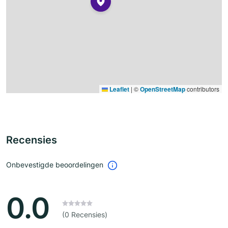
Leaflet
|
©
OpenStreetMap
contributors
Recensies
Onbevestigde beoordelingen
0.0
(0 Recensies)