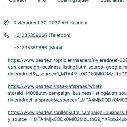
Contact
Info
Openingstijden
Specialisati
Rivièradreef 30, 2037 AH Haarlem
+31235359666
(Telefoon)
+31235359666 (Mobil)
https://www.pearle.nl/opticien/haarlem/rivieradreef-30
utm_campaign=business_listing&utm_source=google
rivieradreef&y_source=1_MTA4Mjk0ODk0Mi02MzUtb
https://www.pearle.nl/maak-afspraak/what?
storeId=I400&utm_campaign=business_listing&utm_s
rivieradreef-afspraak&y_source=1_MTA4Mjk0ODk0M
https://www.pearle.nl/brillen&utm_campaign=business_
y_source=1_MTA4Mjk0ODk0Mi02MzUtbG9jYXRpb24ub