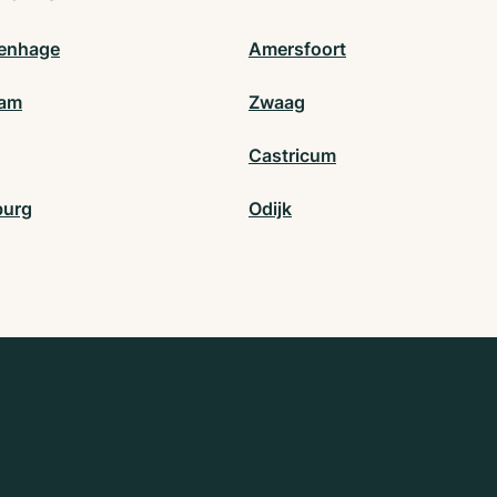
enhage
Amersfoort
dam
Zwaag
Castricum
burg
Odijk