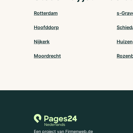
Rotterdam
s-Grav
Hoofddorp
Schie
Nijkerk
Huizen
Moordrecht
Rozen
Een project van Firmenweb.de