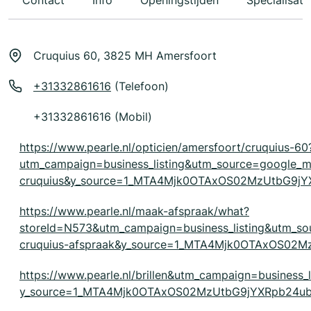
Contact
Info
Openingstijden
Specialisati
Cruquius 60, 3825 MH Amersfoort
+31332861616
(Telefoon)
+31332861616 (Mobil)
https://www.pearle.nl/opticien/amersfoort/cruquius-60
utm_campaign=business_listing&utm_source=google
cruquius&y_source=1_MTA4Mjk0OTAxOS02MzUtbG9j
https://www.pearle.nl/maak-afspraak/what?
storeId=N573&utm_campaign=business_listing&utm_
cruquius-afspraak&y_source=1_MTA4Mjk0OTAxOS02
https://www.pearle.nl/brillen&utm_campaign=business_
y_source=1_MTA4Mjk0OTAxOS02MzUtbG9jYXRpb24ub