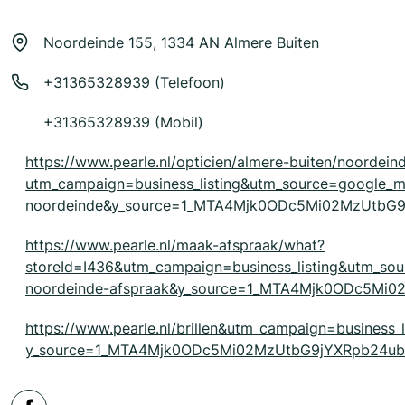
Noordeinde 155, 1334 AN Almere Buiten
+31365328939
(Telefoon)
+31365328939 (Mobil)
https://www.pearle.nl/opticien/almere-buiten/noordein
utm_campaign=business_listing&utm_source=google_
noordeinde&y_source=1_MTA4Mjk0ODc5Mi02MzUtbG
https://www.pearle.nl/maak-afspraak/what?
storeId=I436&utm_campaign=business_listing&utm_s
noordeinde-afspraak&y_source=1_MTA4Mjk0ODc5Mi
https://www.pearle.nl/brillen&utm_campaign=business_
y_source=1_MTA4Mjk0ODc5Mi02MzUtbG9jYXRpb24ub