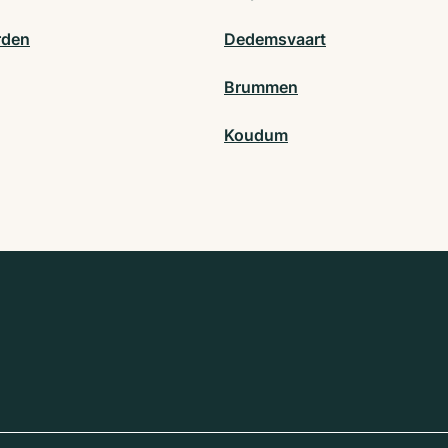
rden
Dedemsvaart
Brummen
Koudum