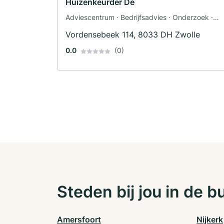
Huizenkeurder De
Adviescentrum · Bedrijfsadvies · Onderzoek ·
Vakantiewoning · Woningbouwvereniging
Vordensebeek 114, 8033 DH Zwolle
0.0
(0)
Steden bij jou in de b
Amersfoort
Nijkerk