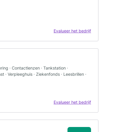
Evalueer het bedrijf
ring · Contactlenzen · Tankstation ·
t · Verpleeghuis · Ziekenfonds · Leesbrillen ·
Evalueer het bedrijf