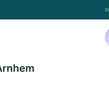
Di
 Arnhem