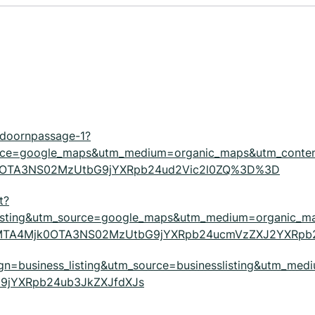
idoornpassage-1?
ource=google_maps&utm_medium=organic_maps&utm_conte
k0OTA3NS02MzUtbG9jYXRpb24ud2Vic2l0ZQ%3D%3D
t?
listing&utm_source=google_maps&utm_medium=organic_m
=1_MTA4Mjk0OTA3NS02MzUtbG9jYXRpb24ucmVzZXJ2YXRpb
ign=business_listing&utm_source=businesslisting&utm_medi
9jYXRpb24ub3JkZXJfdXJs