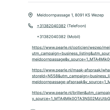
Meidoornpassage 1, 8091 KS Wezep
+31382040382
(Telefoon)
+31382040382 (Mobil)
https://www.pearle.nl/opticien/wezep/me
utm_campaign=business_listing&utm_s
meidoornpassage&y_source=1_MTA4Mj
https://www.pearle.nl/maak-afspraak/wha
storeId=N558&utm_campaign=business_
meidoornpassage-afspraak&y_source
https://www.pearle.nl/brillen&utm_campa
y_source=1_MTA4Mjk0OTA3NS02MzUtbG