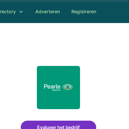
rectory
Adverteren
Registreren
Evalueer het bedrijf