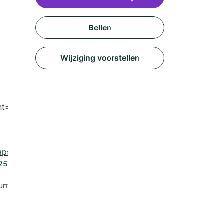
Bellen
Wijziging voorstellen
nt=wezep-
aps&utm_content=wezep-
25fdXJs
um=listing&utm_content=order_url?