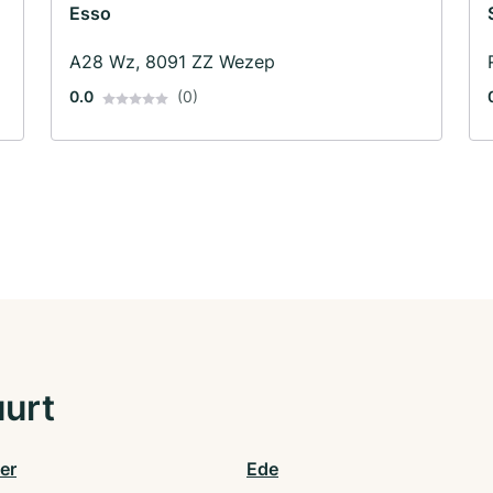
Esso
A28 Wz, 8091 ZZ Wezep
0.0
(0)
uurt
er
Ede