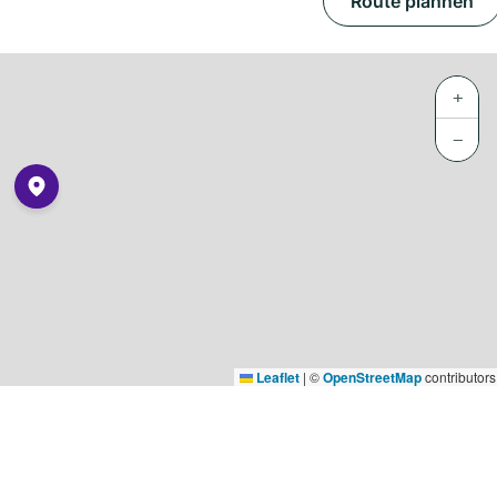
Route plannen
+
−
Leaflet
|
©
OpenStreetMap
contributors