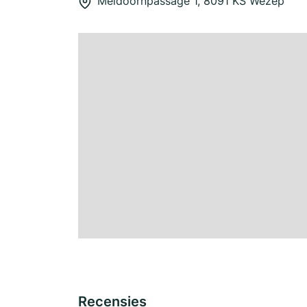
Meidoornpassage 1, 8091 KS Wezep
Recensies