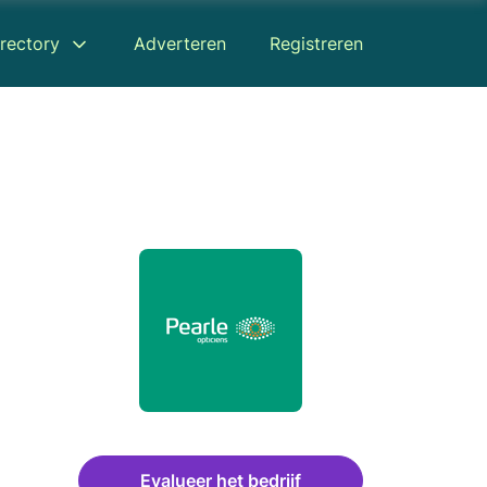
rectory
Adverteren
Registreren
Evalueer het bedrijf