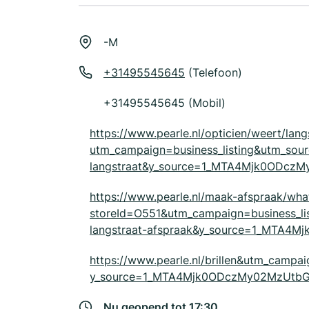
-M
+31495545645
(Telefoon)
+31495545645 (Mobil)
https://www.pearle.nl/opticien/weert/lang
utm_campaign=business_listing&utm_so
langstraat&y_source=1_MTA4Mjk0ODc
https://www.pearle.nl/maak-afspraak/wha
storeId=O551&utm_campaign=business_l
langstraat-afspraak&y_source=1_MTA
https://www.pearle.nl/brillen&utm_campa
y_source=1_MTA4Mjk0ODczMy02MzUtbG
Nu geopend tot 17:30