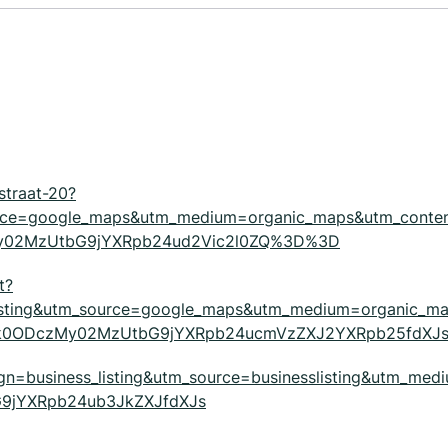
straat-20?
urce=google_maps&utm_medium=organic_maps&utm_conte
zMy02MzUtbG9jYXRpb24ud2Vic2l0ZQ%3D%3D
t?
isting&utm_source=google_maps&utm_medium=organic_m
4Mjk0ODczMy02MzUtbG9jYXRpb24ucmVzZXJ2YXRpb25fdXJ
ign=business_listing&utm_source=businesslisting&utm_medi
9jYXRpb24ub3JkZXJfdXJs