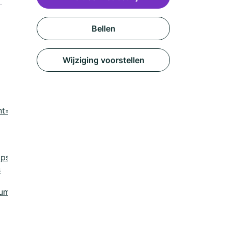
Bellen
Wijziging voorstellen
nt=weert-
aps&utm_content=weert-
s
um=listing&utm_content=order_url?