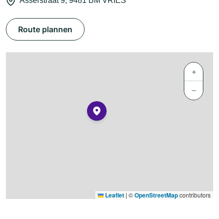
Asserstraat 9, 9481 BM VRIES
Route plannen
+
−
Leaflet
|
©
OpenStreetMap
contributors