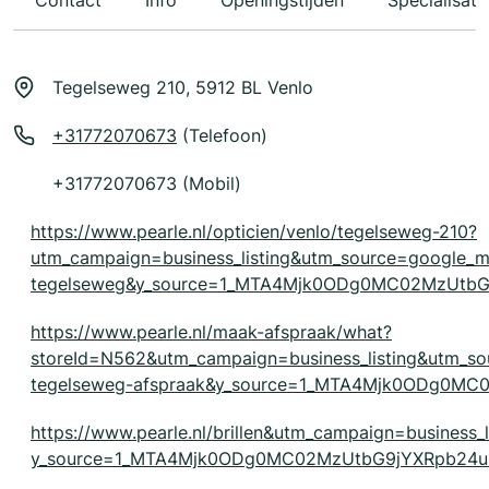
Contact
Info
Openingstijden
Specialisati
Tegelseweg 210, 5912 BL Venlo
+31772070673
(Telefoon)
+31772070673 (Mobil)
https://www.pearle.nl/opticien/venlo/tegelseweg-210?
utm_campaign=business_listing&utm_source=google
tegelseweg&y_source=1_MTA4Mjk0ODg0MC02MzUtb
https://www.pearle.nl/maak-afspraak/what?
storeId=N562&utm_campaign=business_listing&utm_
tegelseweg-afspraak&y_source=1_MTA4Mjk0ODg0M
https://www.pearle.nl/brillen&utm_campaign=business_
y_source=1_MTA4Mjk0ODg0MC02MzUtbG9jYXRpb24u