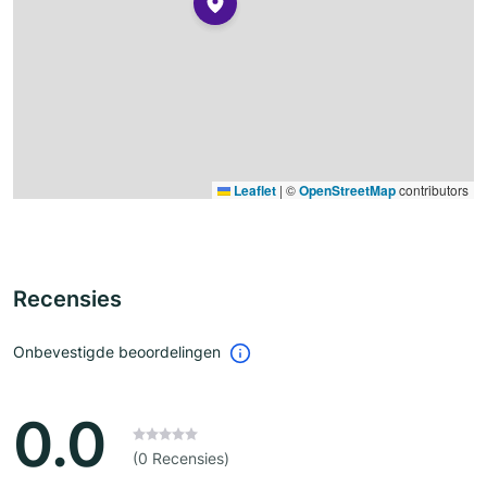
Leaflet
|
©
OpenStreetMap
contributors
Recensies
Onbevestigde beoordelingen
0.0
(0 Recensies)