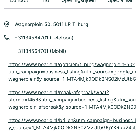
Contact
Info
Openingstijden
Specialisati
Wagnerplein 50, 5011 LR Tilburg
+31134564701
(Telefoon)
+31134564701 (Mobil)
https://www.pearle.nl/opticien/tilburg/wagnerplein-50?
utm_campaign=business_listing&utm_source=google_
wagnerplein&y_source=1_MTA4Mjk0ODk2NS02MzUtb
https://www.pearle.nl/maak-afspraak/what?
storeId=I456&utm_campaign=business_listing&utm_s
wagnerplein-afspraak&y_source=1_MTA4Mjk0ODk2N
https://www.pearle.nl/brillen&utm_campaign=business_
y_source=1_MTA4Mjk0ODk2NS02MzUtbG9jYXRpb24ub