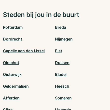
Steden bij jou in de buurt
Rotterdam
Breda
Dordrecht
Nijmegen
Capelle aan den IJssel
Elst
Oirschot
Dussen
Oisterwijk
Bladel
Geldermalsen
Heesch
Afferden
Someren
Gilze
Liempde