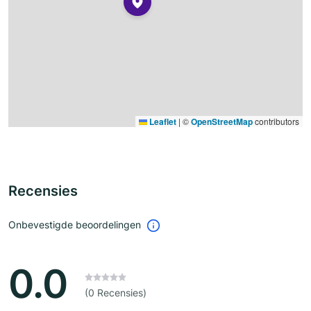
Leaflet
|
©
OpenStreetMap
contributors
Recensies
Onbevestigde beoordelingen
0.0
(0 Recensies)