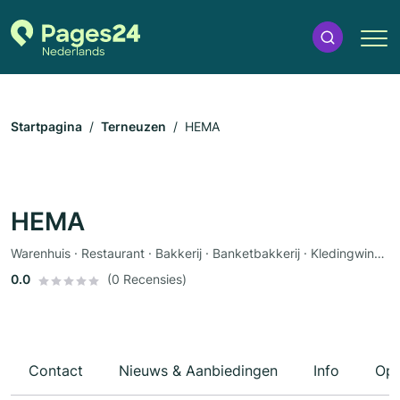
Startpagina
Terneuzen
HEMA
HEMA
Warenhuis · Restaurant · Bakkerij · Banketbakkerij · Kledingwinkel · Speelgoed · Babywinkel
0.0
(0 Recensies)
Contact
Nieuws & Aanbiedingen
Info
Ope