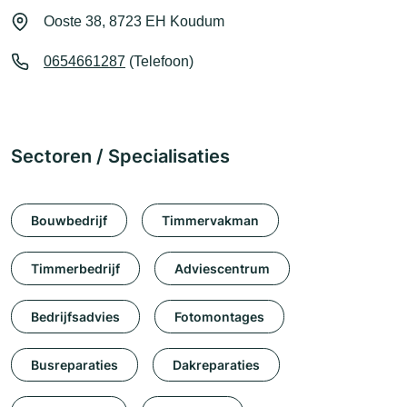
Ooste 38, 8723 EH Koudum
0654661287
(Telefoon)
Sectoren / Specialisaties
Bouwbedrijf
Timmervakman
Timmerbedrijf
Adviescentrum
Bedrijfsadvies
Fotomontages
Busreparaties
Dakreparaties