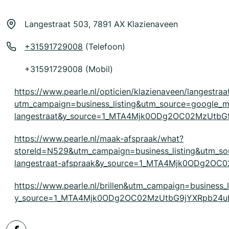
Langestraat 503, 7891 AX Klazienaveen
+31591729008
(Telefoon)
+31591729008 (Mobil)
https://www.pearle.nl/opticien/klazienaveen/langestra
utm_campaign=business_listing&utm_source=google_
langestraat&y_source=1_MTA4Mjk0ODg2OC02MzUtb
https://www.pearle.nl/maak-afspraak/what?
storeId=N529&utm_campaign=business_listing&utm_
langestraat-afspraak&y_source=1_MTA4Mjk0ODg2O
https://www.pearle.nl/brillen&utm_campaign=business_
y_source=1_MTA4Mjk0ODg2OC02MzUtbG9jYXRpb24u