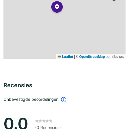
Leaflet
|
©
OpenStreetMap
contributors
Recensies
Onbevestigde beoordelingen
0.0
(0 Recensies)