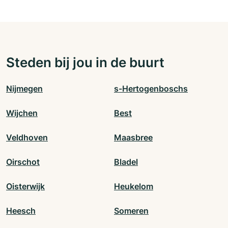
Steden bij jou in de buurt
Nijmegen
s-Hertogenboschs
Wijchen
Best
Veldhoven
Maasbree
Oirschot
Bladel
Oisterwijk
Heukelom
Heesch
Someren