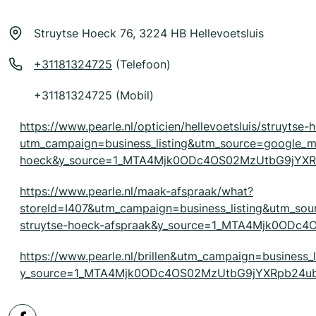
Struytse Hoeck 76, 3224 HB Hellevoetsluis
+31181324725
(Telefoon)
+31181324725 (Mobil)
https://www.pearle.nl/opticien/hellevoetsluis/struytse
utm_campaign=business_listing&utm_source=google_m
hoeck&y_source=1_MTA4Mjk0ODc4OS02MzUtbG9jYX
https://www.pearle.nl/maak-afspraak/what?
storeId=I407&utm_campaign=business_listing&utm_so
struytse-hoeck-afspraak&y_source=1_MTA4Mjk0OD
https://www.pearle.nl/brillen&utm_campaign=business_
y_source=1_MTA4Mjk0ODc4OS02MzUtbG9jYXRpb24ub