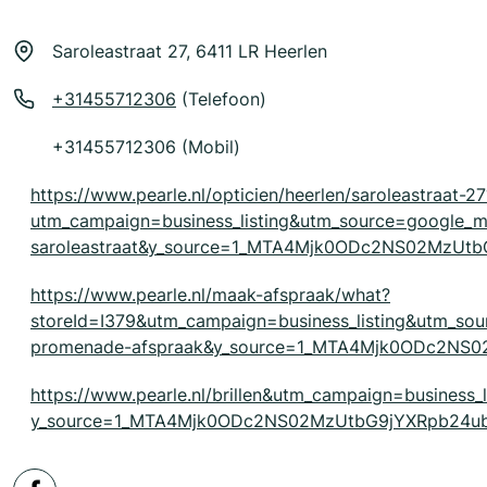
Saroleastraat 27, 6411 LR Heerlen
+31455712306
(Telefoon)
+31455712306 (Mobil)
https://www.pearle.nl/opticien/heerlen/saroleastraat-27
utm_campaign=business_listing&utm_source=google
saroleastraat&y_source=1_MTA4Mjk0ODc2NS02MzUt
https://www.pearle.nl/maak-afspraak/what?
storeId=I379&utm_campaign=business_listing&utm_s
promenade-afspraak&y_source=1_MTA4Mjk0ODc2NS
https://www.pearle.nl/brillen&utm_campaign=business_
y_source=1_MTA4Mjk0ODc2NS02MzUtbG9jYXRpb24ub