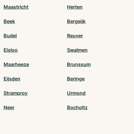
Maastricht
Herten
Beek
Bergeijk
Budel
Reuver
Elsloo
Swalmen
Maarheeze
Brunssum
Eijsden
Beringe
Stramproy
Urmond
Neer
Bocholtz