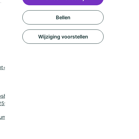
Bellen
Wijziging voorstellen
nt=gorinchem-
ps&utm_content=gorinchem-
25fdXJs
um=listing&utm_content=order_url?