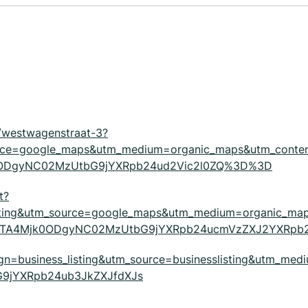
m/westwagenstraat-3?
urce=google_maps&utm_medium=organic_maps&utm_conte
k0ODgyNC02MzUtbG9jYXRpb24ud2Vic2l0ZQ%3D%3D
t?
isting&utm_source=google_maps&utm_medium=organic_ma
1_MTA4Mjk0ODgyNC02MzUtbG9jYXRpb24ucmVzZXJ2YXRpb
ign=business_listing&utm_source=businesslisting&utm_medi
9jYXRpb24ub3JkZXJfdXJs