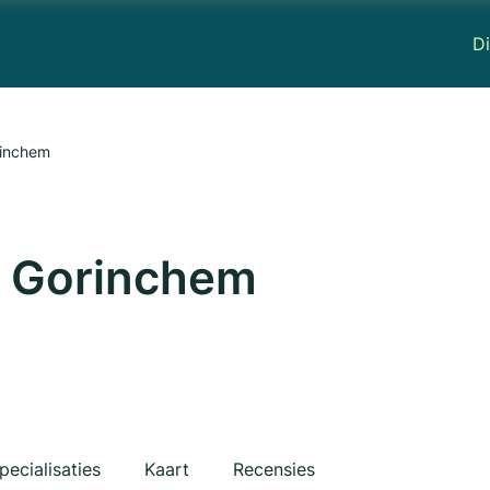
Di
rinchem
s Gorinchem
pecialisaties
Kaart
Recensies