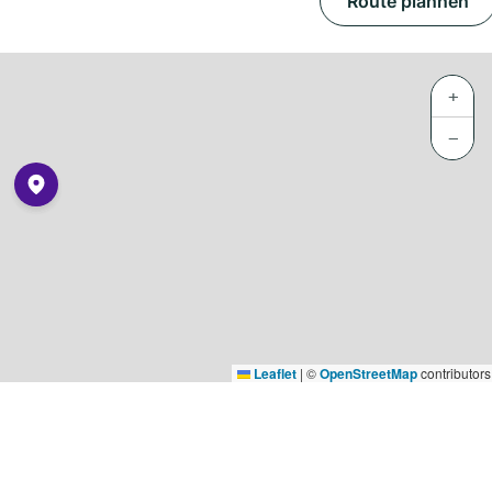
Route plannen
+
−
Leaflet
|
©
OpenStreetMap
contributors