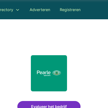
rectory
Adverteren
Registreren
Evalueer het bedrijf