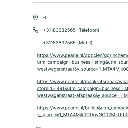
-5
+31183632565
(Telefoon)
+31183632565 (Mobil)
https://www.pearle.nl/opticien/gorinche
utm_campaign=business_listing&utm_so
westwagenstraat&y_source=1_MTA4Mj
https://www.pearle.nl/maak-afspraak/wha
storeId=I491&utm_campaign=business_l
westwagenstraat-afspraak&y_source=
https://www.pearle.nl/brillen&utm_campa
y_source=1_MTA4Mjk0ODgyNC02MzUtbG