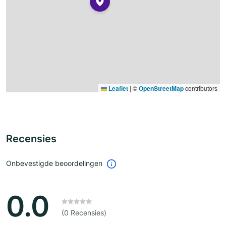
Leaflet
|
©
OpenStreetMap
contributors
Recensies
Onbevestigde beoordelingen
0.0
(0 Recensies)