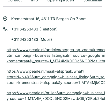
Contact
Info
Openingstijden
Specialisati
Kremerstraat 16, 4611 TR Bergen Op Zoom
+31164253483
(Telefoon)
+31164253483 (Mobil)
https://www.pearle.nl/opticien/bergen-op-zoom/kremer
utm_campaign=business_listing&utm_source=google
kremerstraat&y_source=1_MTA4Mjk0ODc5NC02MzUt
https://www.pearle.nl/maak-afspraak/what?
storeId=N402&utm_campaign=business_listing&utm_
zoom-kremerstraat-afspraak&y_source=1_MTA4Mjk
https://www.pearle.nl/brillen&utm_campaign=business_
y_source=1_MTA4Mjk0ODc5NC02MzUtbG9jYXRpb24u