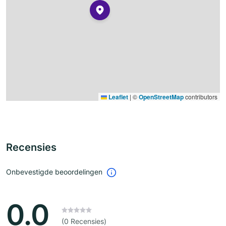
Leaflet
|
©
OpenStreetMap
contributors
Recensies
Onbevestigde beoordelingen
0.0
(0 Recensies)