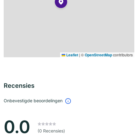
Leaflet
|
©
OpenStreetMap
contributors
Recensies
Onbevestigde beoordelingen
0.0
(0 Recensies)