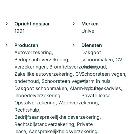
Oprichtingsjaar
Merken
1991
Univé
Producten
Diensten
Autoverzekering,
Dakgoot
Bedrijfsautoverzekering,
schoonmaken, CV
Verzekeringen, Bromfietsverzekering,
onderhoud,
Zakelijke autoverzekering, CV
Schoorsteen vegen,
onderhoud, Schoorsteen vegen,
Alarm in huis,
Dakgoot schoonmaken, Alarm in huis,
Hypotheekadvies,
Inboedelverzekering,
Private lease
Opstalverzekering, Woonverzekering,
Rechtshulp,
Bedrijfsaansprakelijkheidsverzekering,
Rechtsbijstandverzekering, Private
lease, Aansprakelijkheidsverzekering,