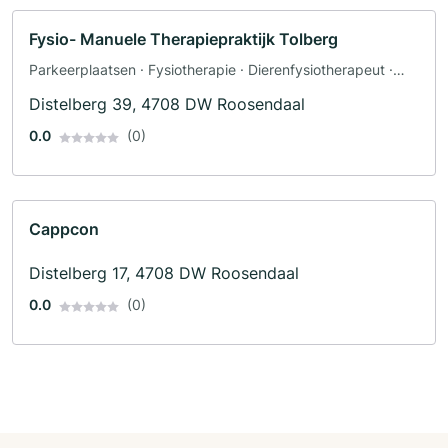
Fysio- Manuele Therapiepraktijk Tolberg
Parkeerplaatsen · Fysiotherapie · Dierenfysiotherapeut ·
Massage · Massages · Rugschool · Manuele therapie ·
Distelberg 39, 4708 DW Roosendaal
Revalidatie
0.0
(0)
Cappcon
Distelberg 17, 4708 DW Roosendaal
0.0
(0)