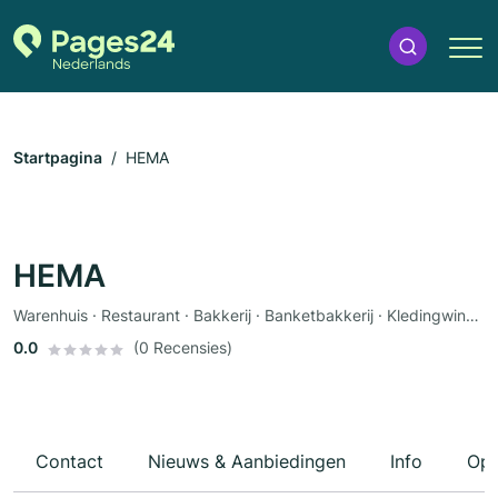
Startpagina
HEMA
HEMA
Warenhuis · Restaurant · Bakkerij · Banketbakkerij · Kledingwinkel · Speelgoed · Babywinkel
0.0
(0 Recensies)
Contact
Nieuws & Aanbiedingen
Info
Ope