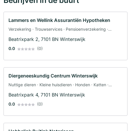
Bedrijven in de buurt
Lammers en Wellink Assurantiën Hypotheken
Verzekering · Trouwservices · Pensioenverzekering ·
Inboedelverzekering · Levensverzekering · Adviescentrum ·
Beatrixpark 2, 7101 BN Winterswijk
Toegankelijke badkamer · Autoverzekering
0.0
(0)
Diergeneeskundig Centrum Winterswijk
Nuttige dieren · Kleine huisdieren · Honden · Katten ·
Dierenarts · Districtsdierenarts · Paarden
Beatrixpark 4, 7101 BN Winterswijk
0.0
(0)