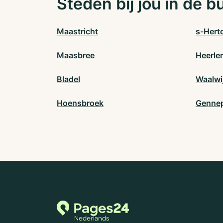
Steden bij jou in de b
Maastricht
s-Hert
Maasbree
Heerle
Bladel
Waalwi
Hoensbroek
Genne