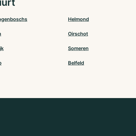
uurt
ogenboschs
Helmond
n
Oirschot
jk
Someren
p
Belfeld