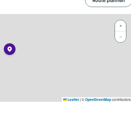
Route plannen
+
−
Leaflet
|
©
OpenStreetMap
contributors