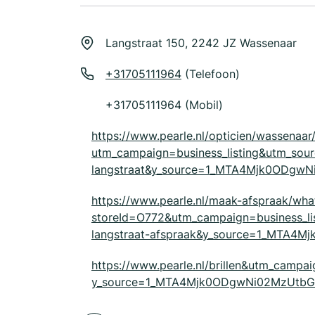
Langstraat 150, 2242 JZ Wassenaar
+31705111964
(Telefoon)
+31705111964 (Mobil)
https://www.pearle.nl/opticien/wassenaar
utm_campaign=business_listing&utm_so
langstraat&y_source=1_MTA4Mjk0ODg
https://www.pearle.nl/maak-afspraak/wha
storeId=O772&utm_campaign=business_l
langstraat-afspraak&y_source=1_MTA
https://www.pearle.nl/brillen&utm_campa
y_source=1_MTA4Mjk0ODgwNi02MzUtbG