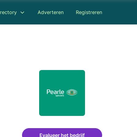
rectory
Adverteren
Registreren
Evalueer het bedrijf