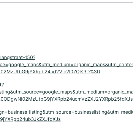
/langstraat-150?
urce=google_maps&utm_medium=organic_maps&utm_conte
wNi02MzUtbG9jYXRpb24ud2Vic2l0ZQ%3D%3D
t?
isting&utm_source=google_maps&utm_medium=organic_m
4Mjk0ODgwNi02MzUtbG9jYXRpb24ucmVzZXJ2YXRpb25fdXJs
ign=business_listing&utm_source=businesslisting&utm_medi
9jYXRpb24ub3JkZXJfdXJs