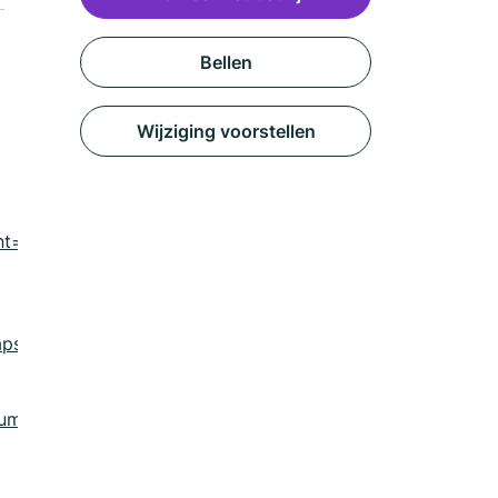
Bellen
Wijziging voorstellen
nt=wassenaar-
aps&utm_content=wassenaar-
um=listing&utm_content=order_url?