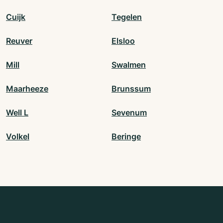
Cuijk
Tegelen
Reuver
Elsloo
Mill
Swalmen
Maarheeze
Brunssum
Well L
Sevenum
Volkel
Beringe