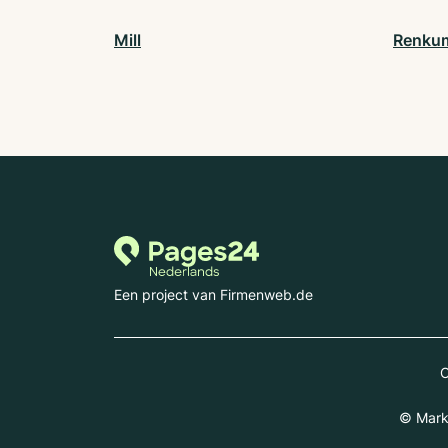
Mill
Renku
Een project van Firmenweb.de
C
© Markt