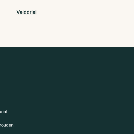
Velddriel
rint
houden.