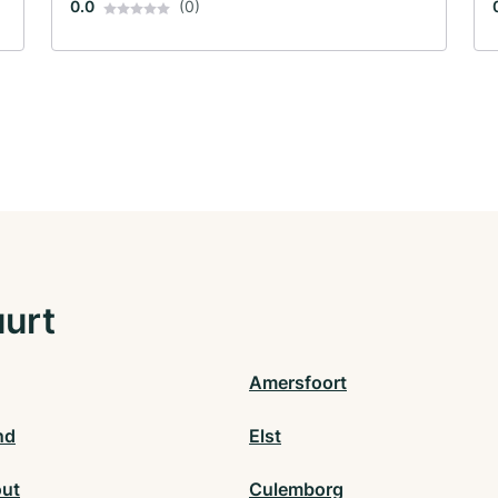
0.0
(0)
uurt
Amersfoort
nd
Elst
ut
Culemborg