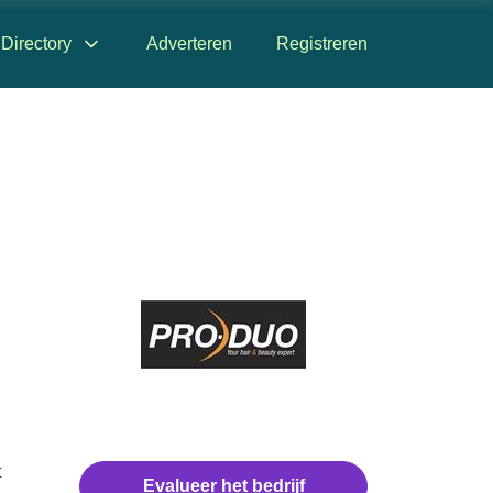
Directory
Adverteren
Registreren
t
Recensies
Evalueer het bedrijf