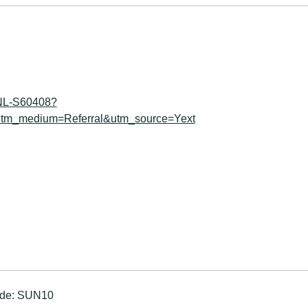
=NL-S60408?
utm_medium=Referral&utm_source=Yext
Code: SUN10