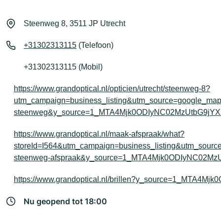
Steenweg 8, 3511 JP Utrecht
+31302313115
(Telefoon)
+31302313115 (Mobil)
https://www.grandoptical.nl/opticien/utrecht/steenweg-8?
utm_campaign=business_listing&utm_source=google_ma
steenweg&y_source=1_MTA4Mjk0ODIyNC02MzUtbG9jY
https://www.grandoptical.nl/maak-afspraak/what?
storeId=I564&utm_campaign=business_listing&utm_sour
steenweg-afspraak&y_source=1_MTA4Mjk0ODIyNC02M
https://www.grandoptical.nl/brillen?y_source=1_MTA4
Nu geopend tot 18:00