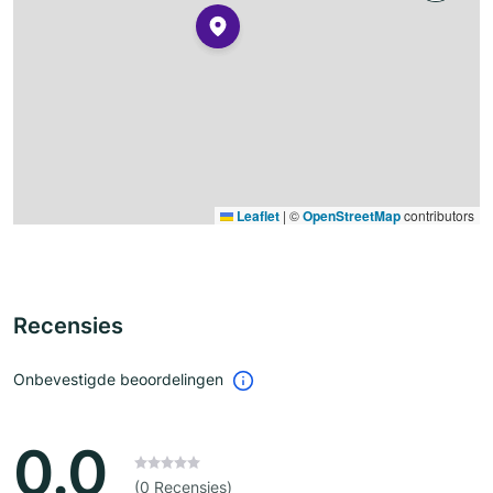
Leaflet
|
©
OpenStreetMap
contributors
Recensies
Onbevestigde beoordelingen
0.0
(0 Recensies)