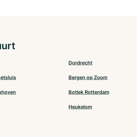
uurt
Dordrecht
etsluis
Bergen op Zoom
nhoven
Botlek Rotterdam
Heukelom