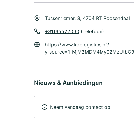
Tussenriemer, 3, 4704 RT Roosendaal
+31165522060
(Telefoon)
https://www.koplogistics.nl?
y_source=1_MjM2MDM4My02MzUtbG9
Nieuws & Aanbiedingen
Neem vandaag contact op