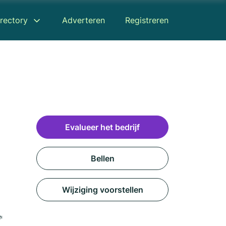
rectory
Adverteren
Registreren
Evalueer het bedrijf
Bellen
Wijziging voorstellen
censies