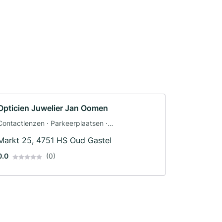
Opticien Juwelier Jan Oomen
Contactlenzen · Parkeerplaatsen ·
Adviescentrum · Bedrijfsadvies
Markt 25, 4751 HS Oud Gastel
0.0
(0)