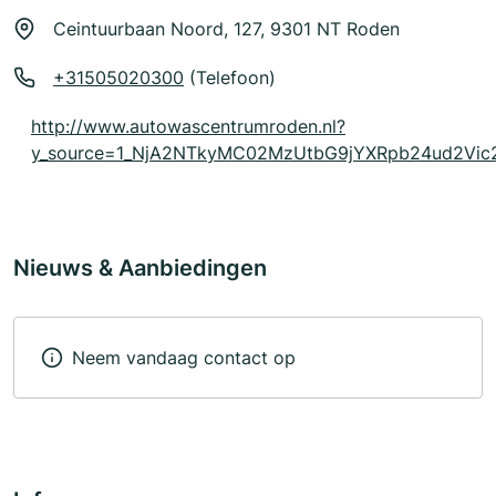
Ceintuurbaan Noord, 127, 9301 NT Roden
+31505020300
(Telefoon)
http://www.autowascentrumroden.nl?
y_source=1_NjA2NTkyMC02MzUtbG9jYXRpb24ud2Vi
Nieuws & Aanbiedingen
Neem vandaag contact op