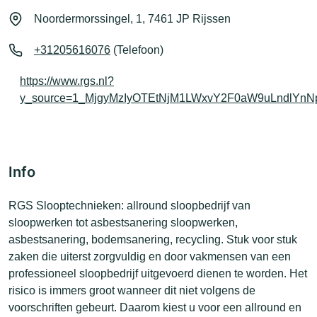
Noordermorssingel, 1, 7461 JP Rijssen
+31205616076
(Telefoon)
https://www.rgs.nl?
y_source=1_MjgyMzIyOTEtNjM1LWxvY2F0aW9uLndlYn
Info
RGS Slooptechnieken: allround sloopbedrijf van
sloopwerken tot asbestsanering sloopwerken,
asbestsanering, bodemsanering, recycling. Stuk voor stuk
zaken die uiterst zorgvuldig en door vakmensen van een
professioneel sloopbedrijf uitgevoerd dienen te worden. Het
risico is immers groot wanneer dit niet volgens de
voorschriften gebeurt. Daarom kiest u voor een allround en