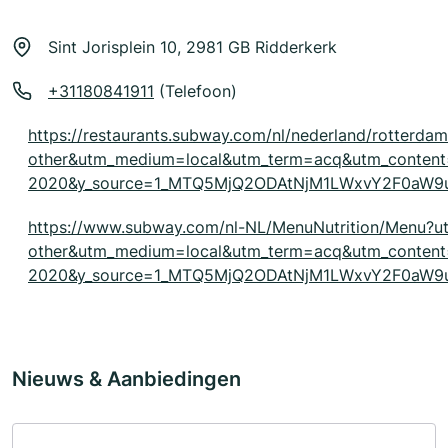
Sint Jorisplein 10, 2981 GB Ridderkerk
+31180841911
(Telefoon)
https://restaurants.subway.com/nl/nederland/rotterd
other&utm_medium=local&utm_term=acq&utm_conten
2020&y_source=1_MTQ5MjQ2ODAtNjM1LWxvY2F0aW
https://www.subway.com/nl-NL/MenuNutrition/Menu?u
other&utm_medium=local&utm_term=acq&utm_conten
2020&y_source=1_MTQ5MjQ2ODAtNjM1LWxvY2F0aW9u
Nieuws & Aanbiedingen