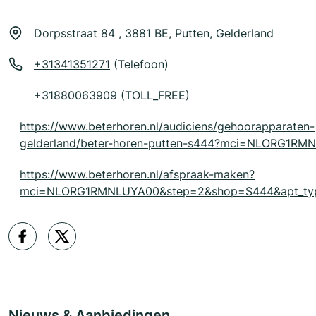
Dorpsstraat 84 , 3881 BE, Putten, Gelderland
+31341351271
(Telefoon)
+31880063909 (TOLL_FREE)
https://www.beterhoren.nl/audiciens/gehoorapparaten-
gelderland/beter-horen-putten-s444?mci=NLORG1RM
https://www.beterhoren.nl/afspraak-maken?
mci=NLORG1RMNLUYA00&step=2&shop=S444&apt_typ
Nieuws & Aanbiedingen