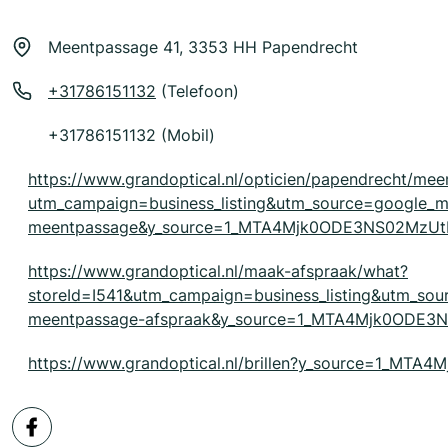
Meentpassage 41, 3353 HH Papendrecht
+31786151132
(Telefoon)
+31786151132 (Mobil)
https://www.grandoptical.nl/opticien/papendrecht/me
utm_campaign=business_listing&utm_source=google
meentpassage&y_source=1_MTA4Mjk0ODE3NS02MzU
https://www.grandoptical.nl/maak-afspraak/what?
storeId=I541&utm_campaign=business_listing&utm_s
meentpassage-afspraak&y_source=1_MTA4Mjk0ODE
https://www.grandoptical.nl/brillen?y_source=1_M