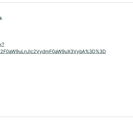
k
k?
vY2F0aW9uLnJlc2VydmF0aW9uX3VybA%3D%3D