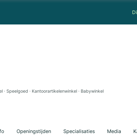
Di
el · Speelgoed · Kantoorartikelenwinkel · Babywinkel
fo
Openingstijden
Specialisaties
Media
K