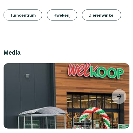
Tuincentrum
Kwekerij
Dierenwinkel
Media
next