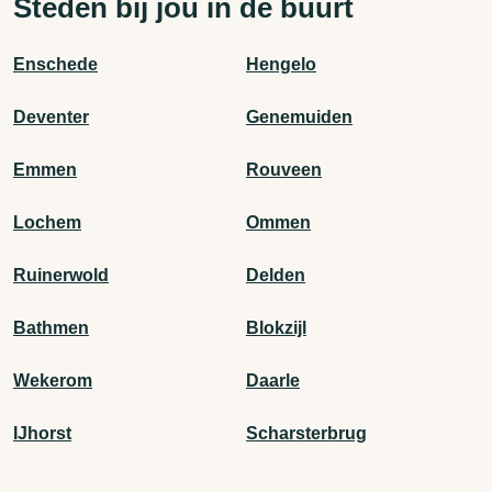
Steden bij jou in de buurt
Enschede
Hengelo
Deventer
Genemuiden
Emmen
Rouveen
Lochem
Ommen
Ruinerwold
Delden
Bathmen
Blokzijl
Wekerom
Daarle
IJhorst
Scharsterbrug