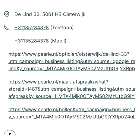
De Lind 33, 5061 HS Oisterwijk
+31135284378
(Telefoon)
+31135284378 (Mobil)
https://www.pearle.nl/opticien/oisterwijk/de-lind-33?
utm_campaign=business_listing&utm_source=google_
lind&y_source=1_MTA4Mjk0OTAyMS02MzUtbG9jYXRp
https://www.pearle.nl/maak-afspraak/what?
storeId=I487&utm_campaign=business_listing&utm_so
afspraak&y_source=1_MTA4Mjk0OTAyMS02MzUtbG9j
https://www.pearle.nl/brillen&utm_campaign=business_
y_source=1_MTA4Mjk0OTAyMS02MzUtbG9jYXRpb24ub