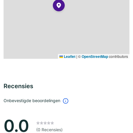
Leaflet
|
©
OpenStreetMap
contributors
Recensies
Onbevestigde beoordelingen
0.0
(0 Recensies)