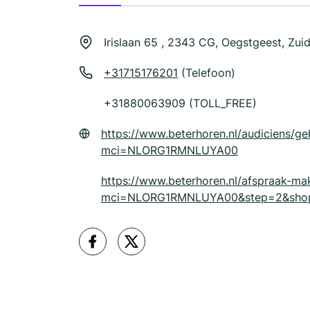
Irislaan 65 , 2343 CG, Oegstgeest, Zui
+31715176201
(Telefoon)
+31880063909 (TOLL_FREE)
https://www.beterhoren.nl/audiciens/g
mci=NLORG1RMNLUYA00
https://www.beterhoren.nl/afspraak-ma
mci=NLORG1RMNLUYA00&step=2&shop