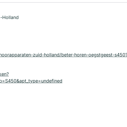
d-Holland
ehoorapparaten-zuid-holland/beter-horen-oegstgeest-s450
ken?
=S450&apt_type=undefined