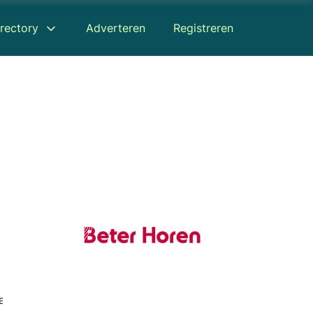
rectory
Adverteren
Registreren
aart
Recensies