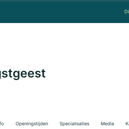
Di
gstgeest
fo
Openingstijden
Specialisaties
Media
K