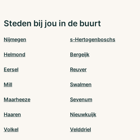
Steden bij jou in de buurt
Nijmegen
s-Hertogenboschs
Helmond
Bergeijk
Eersel
Reuver
Mill
Swalmen
Maarheeze
Sevenum
Haaren
Nieuwkuijk
Volkel
Velddriel