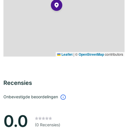
Leaflet
|
©
OpenStreetMap
contributors
Recensies
Onbevestigde beoordelingen
0.0
(0 Recensies)