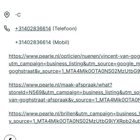
-C
+31402836614
(Telefoon)
+31402836614 (Mobil)
https://www.pearle.nl/opticien/nuenen/vincent-van-gog
utm_campaign=business_listing&utm_source=google_
goghstraat&y_source=1_MTA4Mjk0OTA0NS02MzUtbG
https://www.pearle.nl/maak-afspraak/what?
storeId=N569&utm_campaign=business_listing&utm_
van-goghstraat-afspraak&y_source=1_MTA4Mjk0OT
https://www.pearle.nl/brillen&utm_campaign=business_
y_source=1_MTA4Mjk0OTA0NS02MzUtbG9jYXRpb24ub