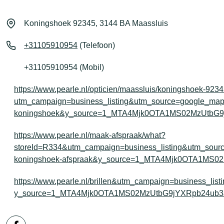
Koningshoek 92345, 3144 BA Maassluis
+31105910954
(Telefoon)
+31105910954 (Mobil)
https://www.pearle.nl/opticien/maassluis/koningshoek-923
utm_campaign=business_listing&utm_source=google_ma
koningshoek&y_source=1_MTA4Mjk0OTA1MS02MzUtbG
https://www.pearle.nl/maak-afspraak/what?
storeId=R334&utm_campaign=business_listing&utm_sou
koningshoek-afspraak&y_source=1_MTA4Mjk0OTA1MS
https://www.pearle.nl/brillen&utm_campaign=business_li
y_source=1_MTA4Mjk0OTA1MS02MzUtbG9jYXRpb24ub3